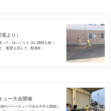
現場より）
使って、ゆっくりと 次に階段を使っ
。 配置も済んで、配達終...
ベキュー大会開催
恒例のバーベキュー大会を今年も開催し