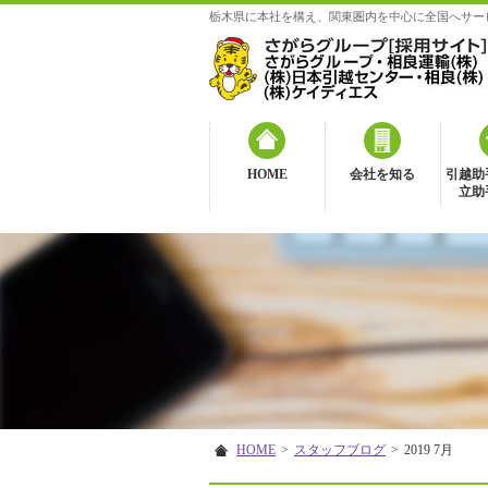
栃木県に本社を構え、関東圏内を中心に全国へサー
HOME
会社を知る
引越助
立助
5分で分かる
数字で見る
さがらグループ
さがらグループ
HOME
>
スタッフブログ
>
2019 7月